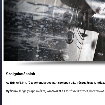
Szolgáltatásaink
Az ErIr-AVE Kft. fő tevékenysége: ipari szelepek alkatrészgyártása, műsz
Gyártunk
tengelykapcsolókat
, konzolokat és
tartószerkezetet
,
konzolokat