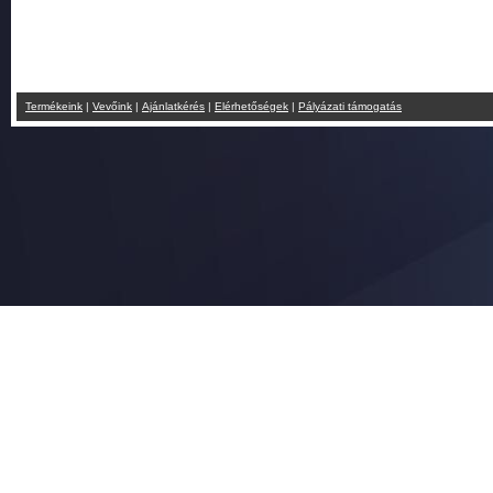
Termékeink
|
Vevőink
|
Ajánlatkérés
|
Elérhetőségek
|
Pályázati támogatás