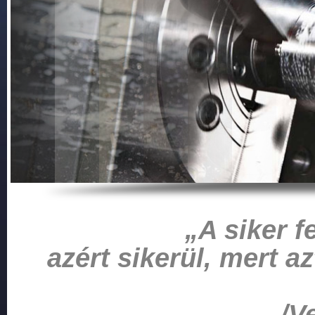
„A siker fe
azért sikerül, mert a
/V