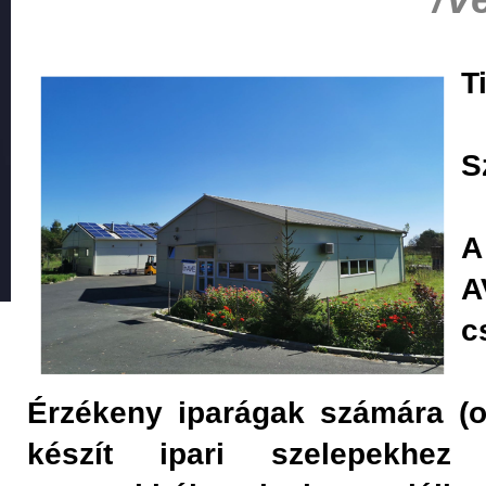
T
S
A
A
c
Érzékeny iparágak számára (ola
készít ipari szelepekhez 