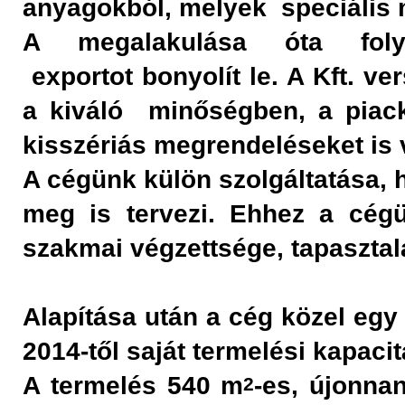
anyagokból, melyek speciális
A megalakulása óta foly
exportot bonyolít le. A Kft. v
a kiváló minőségben, a piack
kisszériás megrendeléseket is v
A cégünk külön szolgáltatása, h
meg is tervezi. Ehhez a cégü
szakmai végzettsége, tapasztala
Alapítása után a cég közel egy 
2014-től saját termelési kapaci
A termelés 540 m
-es, újonnan
2