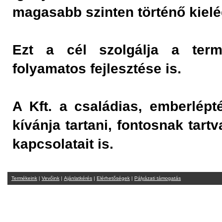
magasabb szinten történő kielé
Ezt a cél szolgálja a term
folyamatos fejlesztése is.
A Kft. a családias, emberlépt
kívánja tartani, fontosnak tart
kapcsolatait is.
Termékeink
|
Vevőink
|
Ajánlatkérés
|
Elérhetőségek
|
Pályázati támogatás