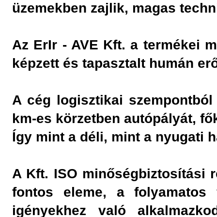
üzemekben zajlik, magas techn
Az ErIr - AVE Kft. a termékei
képzett és tapasztalt humán erőf
A cég logisztikai szempontból 
km-es körzetben autópályát, fők
Így mint a déli, mint a nyugati 
A Kft. ISO minőségbiztosítási 
fontos eleme, a folyamatos f
igényekhez való alkalmazko