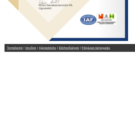
Termékeink
|
Vevőink
|
Ajánlatkérés
|
Elérhetőségek
|
Pályázati támogatás