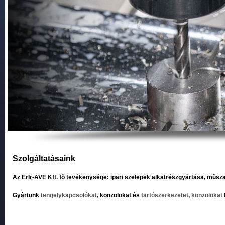
Szolgáltatásaink
Az ErIr-AVE Kft. fő tevékenysége: ipari szelepek alkatrészgyártása, műsz
Gyártunk
tengelykapcsolókat
, konzolokat és
tartószerkezetet
,
konzolokat