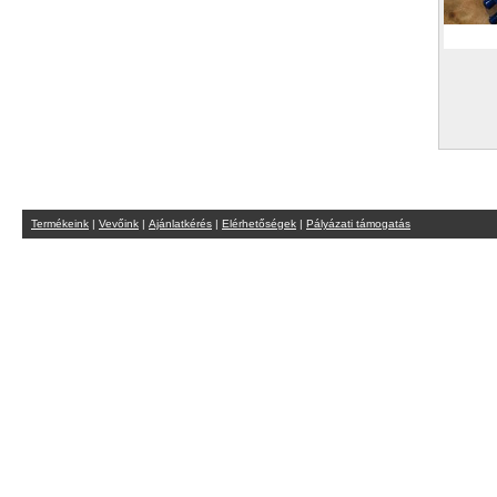
Termékeink
|
Vevőink
|
Ajánlatkérés
|
Elérhetőségek
|
Pályázati támogatás