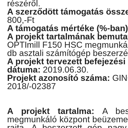
részéről.
A szerződött támogatás össz
800,-Ft
A támogatás mértéke (%-ban)
A projekt tartalmának bemuta
OPTImill F150 HSC megmunkál
db asztali számítógép beszerzé
A projekt tervezett befejezési
dátuma:
2019.06.30.
Projekt azonosító száma:
GINO
2018/-02387
A projekt tartalma:
A be
megmunkáló központ beüzemelé
rajta. A beszerzett gép nagy