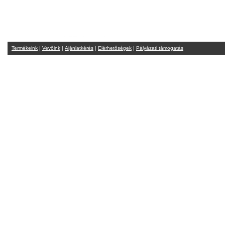
Termékeink
|
Vevőink
|
Ajánlatkérés
|
Elérhetőségek
|
Pályázati támogatás