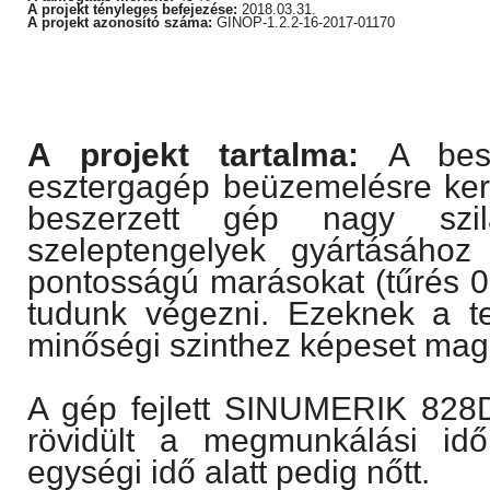
A projekt tényleges befejezése:
2018.03.31.
A projekt azonosító száma:
GINOP-
1.2.2-16-2017-01170
A projekt tartalma:
A be
esztergagép
beüzemelésre kerü
beszerzett gép nagy szil
szeleptengelyek gyártásához
pontosságú marásokat (tűrés 0,
tudunk végezni. Ezeknek a t
minőségi szinthez képeset maga
A gép fejlett SINUMERIK 828D
rövidült a megmunkálási id
egységi idő alatt pedig nőtt.