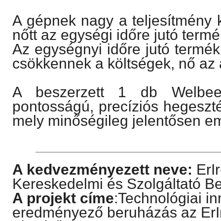
A gépnek nagy a teljesítmény 
nőtt az egységi időre jutó term
Az egységnyi időre jutó termé
csökkennek a költségek, nő az 
A beszerzett 1 db Welbee
pontosságú, precíziós hegeszté
mely minőségileg jelentősen em
A kedvezményezett neve:
ErI
Kereskedelmi és Szolgáltató Be
A projekt címe
:Technológiai in
eredményező beruházás az ErI