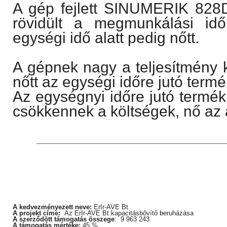
A gép fejlett SINUMERIK 828D
rövidült a megmunkálási id
egységi idő alatt pedig nőtt.
A gépnek nagy a teljesítmény 
nőtt az egységi időre jutó term
Az egységnyi időre jutó termé
csökkennek a költségek, nő az 
A kedvezményezett neve:
ErIr-AVE Bt
A projekt címe:
Az ErIr-AVE Bt kapacitásbővítő beruházása
A szerződött támogatás összege
:
9 963 243
A támogatás mértéke:
45 %