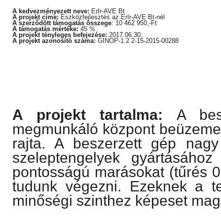
A kedvezményezett neve:
ErIr-AVE Bt
A projekt címe:
Eszközfejlesztés az ErIr-AVE Bt-nél
A szerződött támogatás összege
: 10 462 950,-Ft
A támogatás mértéke:
45 %
A projekt tényleges befejezése:
2017.06.30.
A projekt azonosító száma:
GINOP-1.2.2-15-2015-00288
A projekt tartalma:
A be
megmunkáló központ beüzemelé
rajta. A beszerzett gép nagy
szeleptengelyek gyártásához
pontosságú marásokat (tűrés 0,
tudunk végezni. Ezeknek a t
minőségi szinthez képeset maga