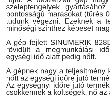
szeleptengelyek gyártásához
pontosságú marásokat (tűrés 0,
tudunk végezni. Ezeknek a t
minőségi szinthez képeset maga
A gép fejlett SINUMERIK 828D
rövidült a megmunkálási id
egységi idő alatt pedig nőtt.
A gépnek nagy a teljesítmény 
nőtt az egységi időre jutó term
Az egységnyi időre jutó termé
csökkennek a költségek, nő az 