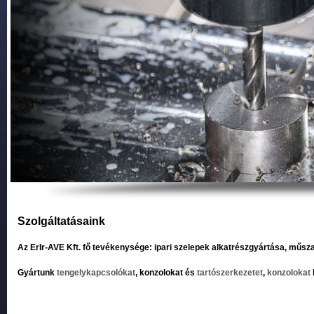
Szolgáltatásaink
Az ErIr-AVE Kft. fő tevékenysége: ipari szelepek alkatrészgyártása, műsz
Gyártunk
tengelykapcsolókat
, konzolokat és
tartószerkezetet
,
konzolokat