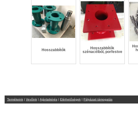
Hos
Hosszabbítók
Hosszabbítók
h
szénacélból, porfestve
Termékeink
|
Vevőink
|
Ajánlatkérés
|
Elérhetőségek
|
Pályázati támogatás